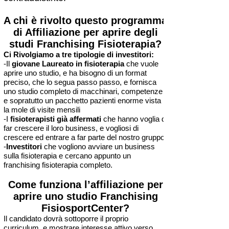
A chi è rivolto questo programma
di Affiliazione per aprire degli
studi Franchising Fisioterapia?
Ci Rivolgiamo a tre tipologie di investitori:
-Il
giovane Laureato in fisioterapia
che vuole
aprire uno studio, e ha bisogno di un format
preciso, che lo segua passo passo, e fornisca
uno studio completo di macchinari, competenze
e sopratutto un pacchetto pazienti enorme vista
la mole di visite mensili
-I
fisioterapisti già affermati
che hanno voglia di
far crescere il loro business, e vogliosi di
crescere ed entrare a far parte del nostro gruppo.
-
Investitori
che vogliono avviare un business
sulla fisioterapia e cercano appunto un
franchising fisioterapia completo.
Come funziona l’affiliazione per
aprire uno studio Franchising
FisiosportCenter?
Il candidato dovrà sottoporre il proprio
curriculum, e mostrare interesse attivo verso